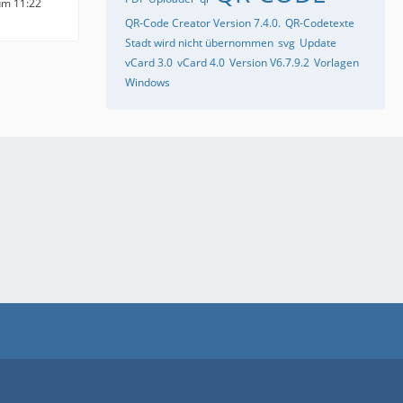
um 11:22
QR-Code Creator Version 7.4.0.
QR-Codetexte
Stadt wird nicht übernommen
svg
Update
vCard 3.0
vCard 4.0
Version V6.7.9.2
Vorlagen
Windows