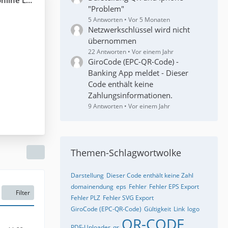
Leinwände
"Problem"
5 Antworten
Vor 5 Monaten
n
Netzwerkschlüssel wird nicht
übernommen
22 Antworten
Vor einem Jahr
GiroCode (EPC-QR-Code) -
Banking App meldet - Dieser
Code enthält keine
Zahlungsinformationen.
9 Antworten
Vor einem Jahr
Themen-Schlagwortwolke
Darstellung
Dieser Code enthält keine Zahl
domainendung
eps
Fehler
Fehler EPS Export
Filter
Fehler PLZ
Fehler SVG Export
GiroCode (EPC-QR-Code)
Gültigkeit
Link
logo
QR-CODE
PDF-Uploader
qr