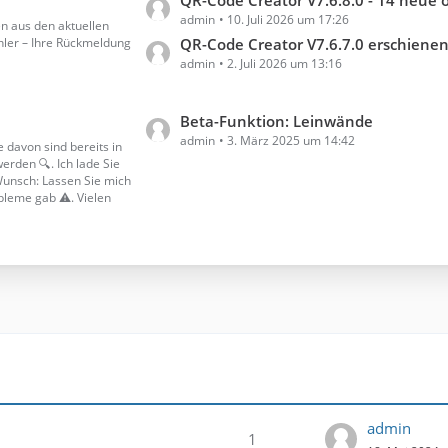
L
QR-Code Creator V7.6.8.0 - 14 neue online 
admin
10. Juli 2026 um 17:26
e
n aus den aktuellen
ehler – Ihre Rückmeldung
t
QR-Code Creator V7.6.7.0 erschiene
admin
2. Juli 2026 um 13:16
z
t
e
L
Beta-Funktion: Leinwände
B
admin
3. März 2025 um 14:42
e
 davon sind bereits in
e
werden 🔍. Ich lade Sie
t
i
 Wunsch: Lassen Sie mich
z
t
obleme gab ⚠️. Vielen
t
r
e
ä
B
g
e
e
i
t
r
ä
g
e
admin
1