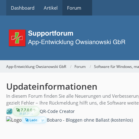
Dashboard
Artikel
Forum
App-Entwicklung Owsianowski GbR
Forum
Software für Windows, m
Updateinformationen
In diesem Forum finden Sie alle Neuerungen und Verbesserung
gezielt Fehler – Ihre Rückmeldung hilft uns, die Software weit
🚀 7.7.0.0 ✨
QR-Code Creator
31.07.2026
Bobaro - Bloggen ohne Ballast (kostenlos)
🚀 Lade... ✨