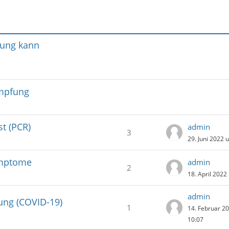
pfung kann
Impfung
st (PCR)
admin
3
29. Juni 2022 
ymptome
admin
2
18. April 2022
admin
fung (COVID-19)
1
14. Februar 2
10:07