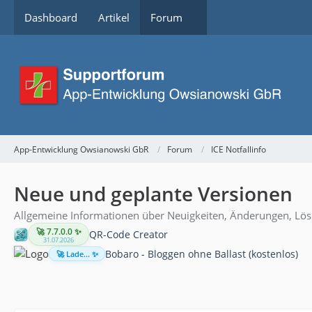
Dashboard
Artikel
Forum
App-Entwicklung Owsianowski GbR
Forum
ICE Notfallinfo
Neue und geplante Versionen
Allgemeine Informationen über Neuigkeiten, Änderungen, Lö
🚀 7.7.0.0 ✨
QR-Code Creator
31.07.2026
Bobaro - Bloggen ohne Ballast (kostenlos)
🚀 Lade... ✨