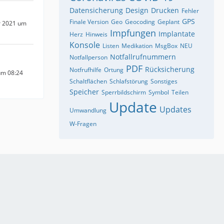
Datensicherung
Design
Drucken
Fehler
GPS
Finale Version
Geo
Geocoding
Geplant
r 2021 um
Impfungen
Implantate
Herz
Hinweis
Konsole
Listen
Medikation
MsgBox
NEU
Notfallrufnummern
Notfallperson
PDF
Rücksicherung
Notfrufhilfe
Ortung
um 08:24
Schaltflächen
Schlafstörung
Sonstiges
Speicher
Sperrbildschirm
Symbol
Teilen
Update
Updates
Umwandlung
W-Fragen