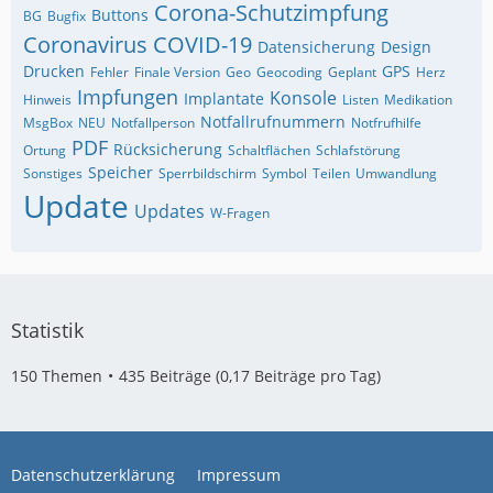
Corona-Schutzimpfung
Buttons
BG
Bugfix
Coronavirus
COVID-19
Datensicherung
Design
Drucken
GPS
Fehler
Finale Version
Geo
Geocoding
Geplant
Herz
Impfungen
Konsole
Implantate
Hinweis
Listen
Medikation
Notfallrufnummern
MsgBox
NEU
Notfallperson
Notfrufhilfe
PDF
Rücksicherung
Ortung
Schaltflächen
Schlafstörung
Speicher
Sonstiges
Sperrbildschirm
Symbol
Teilen
Umwandlung
Update
Updates
W-Fragen
Statistik
150 Themen
435 Beiträge (0,17 Beiträge pro Tag)
Datenschutzerklärung
Impressum