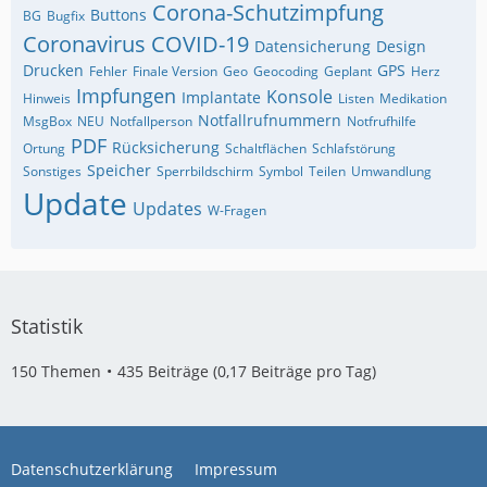
Corona-Schutzimpfung
Buttons
BG
Bugfix
Coronavirus
COVID-19
Datensicherung
Design
Drucken
GPS
Fehler
Finale Version
Geo
Geocoding
Geplant
Herz
Impfungen
Konsole
Implantate
Hinweis
Listen
Medikation
Notfallrufnummern
MsgBox
NEU
Notfallperson
Notfrufhilfe
PDF
Rücksicherung
Ortung
Schaltflächen
Schlafstörung
Speicher
Sonstiges
Sperrbildschirm
Symbol
Teilen
Umwandlung
Update
Updates
W-Fragen
Statistik
150 Themen
435 Beiträge (0,17 Beiträge pro Tag)
Datenschutzerklärung
Impressum