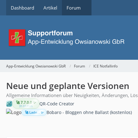
Dashboard
Artikel
Forum
App-Entwicklung Owsianowski GbR
Forum
ICE Notfallinfo
Neue und geplante Versionen
Allgemeine Informationen über Neuigkeiten, Änderungen, Lö
🚀 7.7.0.0 ✨
QR-Code Creator
31.07.2026
Bobaro - Bloggen ohne Ballast (kostenlos)
🚀 Lade... ✨