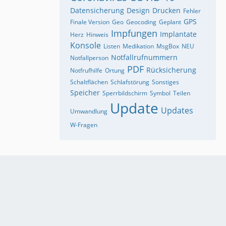
Datensicherung
Design
Drucken
Fehler
GPS
Finale Version
Geo
Geocoding
Geplant
Impfungen
Implantate
Herz
Hinweis
Konsole
Listen
Medikation
MsgBox
NEU
Notfallrufnummern
Notfallperson
PDF
Rücksicherung
Notfrufhilfe
Ortung
Schaltflächen
Schlafstörung
Sonstiges
Speicher
Sperrbildschirm
Symbol
Teilen
Update
Updates
Umwandlung
W-Fragen