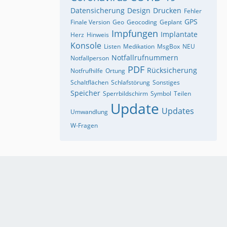
Datensicherung
Design
Drucken
Fehler
GPS
Finale Version
Geo
Geocoding
Geplant
Impfungen
Implantate
Herz
Hinweis
Konsole
Listen
Medikation
MsgBox
NEU
Notfallrufnummern
Notfallperson
PDF
Rücksicherung
Notfrufhilfe
Ortung
Schaltflächen
Schlafstörung
Sonstiges
Speicher
Sperrbildschirm
Symbol
Teilen
Update
Updates
Umwandlung
W-Fragen