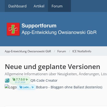
Dashboard
Artikel
Forum
App-Entwicklung Owsianowski GbR
Forum
ICE Notfallinfo
Neue und geplante Versionen
Allgemeine Informationen über Neuigkeiten, Änderungen, Lö
🚀 7.7.0.0 ✨
QR-Code Creator
31.07.2026
Bobaro - Bloggen ohne Ballast (kostenlos)
🚀 Lade... ✨