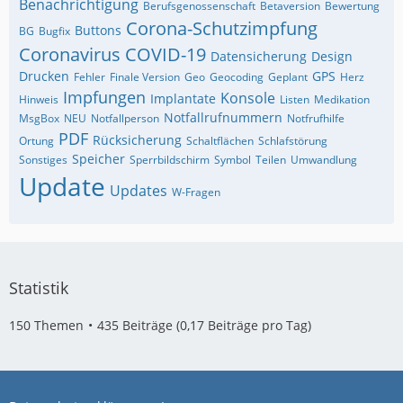
Benachrichtigung
Berufsgenossenschaft
Betaversion
Bewertung
Corona-Schutzimpfung
Buttons
BG
Bugfix
Coronavirus
COVID-19
Datensicherung
Design
Drucken
GPS
Fehler
Finale Version
Geo
Geocoding
Geplant
Herz
Impfungen
Konsole
Implantate
Hinweis
Listen
Medikation
Notfallrufnummern
MsgBox
NEU
Notfallperson
Notfrufhilfe
PDF
Rücksicherung
Ortung
Schaltflächen
Schlafstörung
Speicher
Sonstiges
Sperrbildschirm
Symbol
Teilen
Umwandlung
Update
Updates
W-Fragen
Statistik
150 Themen
435 Beiträge (0,17 Beiträge pro Tag)