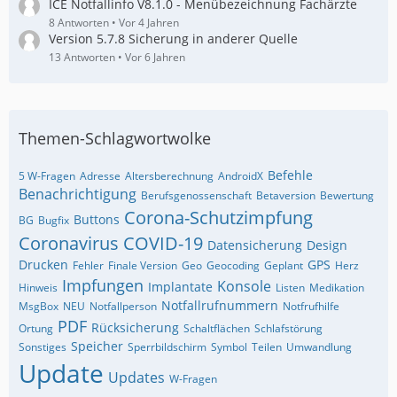
ICE Notfallinfo V8.1.0 - Menübezeichnung Fachärzte
8 Antworten
Vor 4 Jahren
Version 5.7.8 Sicherung in anderer Quelle
13 Antworten
Vor 6 Jahren
Themen-Schlagwortwolke
Befehle
5 W-Fragen
Adresse
Altersberechnung
AndroidX
Benachrichtigung
Berufsgenossenschaft
Betaversion
Bewertung
Corona-Schutzimpfung
Buttons
BG
Bugfix
Coronavirus
COVID-19
Datensicherung
Design
Drucken
GPS
Fehler
Finale Version
Geo
Geocoding
Geplant
Herz
Impfungen
Konsole
Implantate
Hinweis
Listen
Medikation
Notfallrufnummern
MsgBox
NEU
Notfallperson
Notfrufhilfe
PDF
Rücksicherung
Ortung
Schaltflächen
Schlafstörung
Speicher
Sonstiges
Sperrbildschirm
Symbol
Teilen
Umwandlung
Update
Updates
W-Fragen