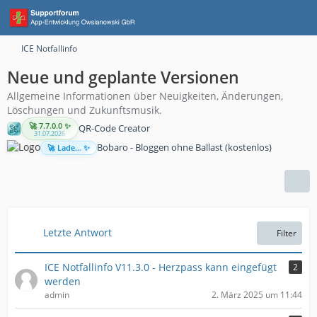
ICE Notfallinfo
Neue und geplante Versionen
Allgemeine Informationen über Neuigkeiten, Änderungen,
Löschungen und Zukunftsmusik.
🚀 7.7.0.0 ✨
QR-Code Creator
31.07.2026
Bobaro - Bloggen ohne Ballast (kostenlos)
🚀 Lade... ✨
Letzte Antwort
Filter
ICE Notfallinfo V11.3.0 - Herzpass kann eingefügt
2
werden
admin
2. März 2025 um 11:44