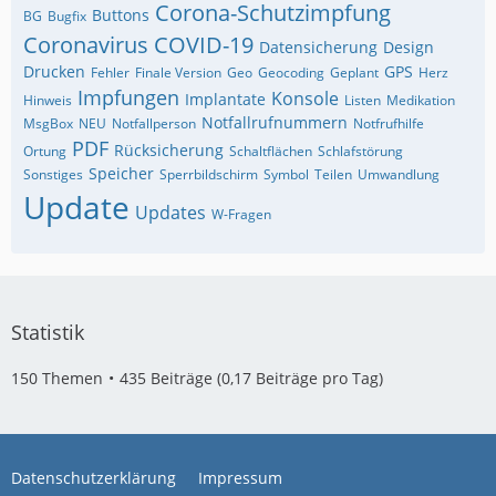
Corona-Schutzimpfung
Buttons
BG
Bugfix
Coronavirus
COVID-19
Datensicherung
Design
Drucken
GPS
Fehler
Finale Version
Geo
Geocoding
Geplant
Herz
Impfungen
Konsole
Implantate
Hinweis
Listen
Medikation
Notfallrufnummern
MsgBox
NEU
Notfallperson
Notfrufhilfe
PDF
Rücksicherung
Ortung
Schaltflächen
Schlafstörung
Speicher
Sonstiges
Sperrbildschirm
Symbol
Teilen
Umwandlung
Update
Updates
W-Fragen
Statistik
150 Themen
435 Beiträge (0,17 Beiträge pro Tag)
Datenschutzerklärung
Impressum