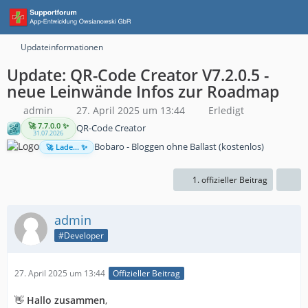
Updateinformationen
Update: QR-Code Creator V7.2.0.5 -
neue Leinwände Infos zur Roadmap
admin
27. April 2025 um 13:44
Erledigt
🚀 7.7.0.0 ✨
QR-Code Creator
31.07.2026
Bobaro - Bloggen ohne Ballast (kostenlos)
🚀 Lade... ✨
1. offizieller Beitrag
admin
#Developer
27. April 2025 um 13:44
Offizieller Beitrag
👋
Hallo zusammen
,