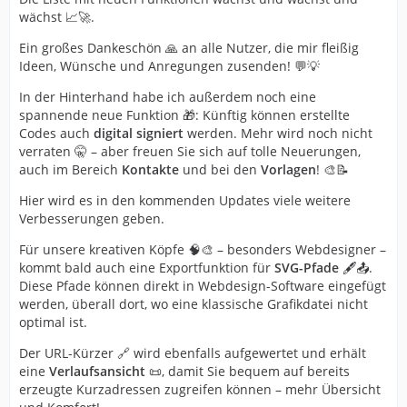
wächst 📈🚀.
Ein großes Dankeschön 🙏 an alle Nutzer, die mir fleißig
Ideen, Wünsche und Anregungen zusenden! 💬💡
In der Hinterhand habe ich außerdem noch eine
spannende neue Funktion 🎁: Künftig können erstellte
Codes auch
digital signiert
werden. Mehr wird noch nicht
verraten 🤫 – aber freuen Sie sich auf tolle Neuerungen,
auch im Bereich
Kontakte
und bei den
Vorlagen
! 🎨📝
Hier wird es in den kommenden Updates viele weitere
Verbesserungen geben.
Für unsere kreativen Köpfe 🧠🎨 – besonders Webdesigner –
kommt bald auch eine Exportfunktion für
SVG-Pfade
🖋️📤.
Diese Pfade können direkt in Webdesign-Software eingefügt
werden, überall dort, wo eine klassische Grafikdatei nicht
optimal ist.
Der URL-Kürzer 🔗 wird ebenfalls aufgewertet und erhält
eine
Verlaufsansicht
📜, damit Sie bequem auf bereits
erzeugte Kurzadressen zugreifen können – mehr Übersicht