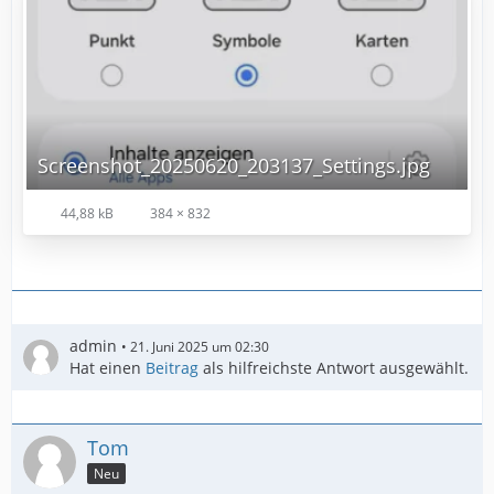
Screenshot_20250620_203137_Settings.jpg
44,88 kB
384 × 832
admin
21. Juni 2025 um 02:30
Hat einen
Beitrag
als hilfreichste Antwort ausgewählt.
Tom
Neu