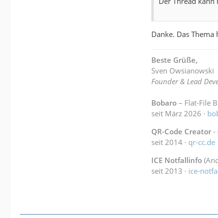
Der Thread kann 
Danke. Das Thema ha
Beste Grüße,
Sven Owsianowski
Founder & Lead Deve
Bobaro
– Flat-File 
seit März 2026 ·
bo
QR-Code Creator
-
seit 2014 ·
qr-cc.de
ICE Notfallinfo
(And
seit 2013 ·
ice-notfa