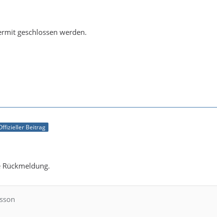
ermit geschlossen werden.
Offizieller Beitrag
ie Rückmeldung.
lsson