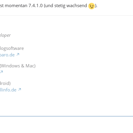
 ist momentan 7.4.1.0 (und stetig wachsend
).
loper
Blogsoftware
baro.de
 (Windows & Mac)
roid)
llinfo.de