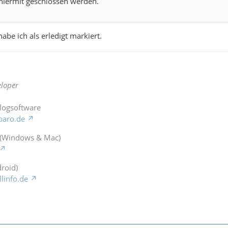
hiermit geschlossen werden.
be ich als erledigt markiert.
loper
Blogsoftware
baro.de
 (Windows & Mac)
roid)
llinfo.de