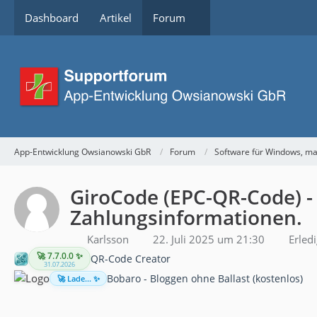
Dashboard
Artikel
Forum
App-Entwicklung Owsianowski GbR
Forum
Software für Windows, m
GiroCode (EPC-QR-Code) -
Zahlungsinformationen.
Karlsson
22. Juli 2025 um 21:30
Erledi
🚀 7.7.0.0 ✨
QR-Code Creator
31.07.2026
Bobaro - Bloggen ohne Ballast (kostenlos)
🚀 Lade... ✨