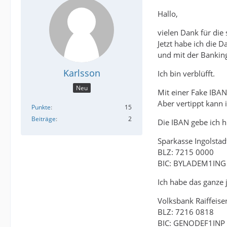
Hallo,
vielen Dank für die
Jetzt habe ich die 
und mit der Banking 
Karlsson
Ich bin verblüfft.
Neu
Mit einer Fake IBA
Aber vertippt kann i
Punkte
15
Beiträge
2
Die IBAN gebe ich hi
Sparkasse Ingolstadt
BLZ: 7215 0000
BIC: BYLADEM1ING
Ich habe das ganze 
Volksbank Raiffeis
BLZ: 7216 0818
BIC: GENODEF1INP