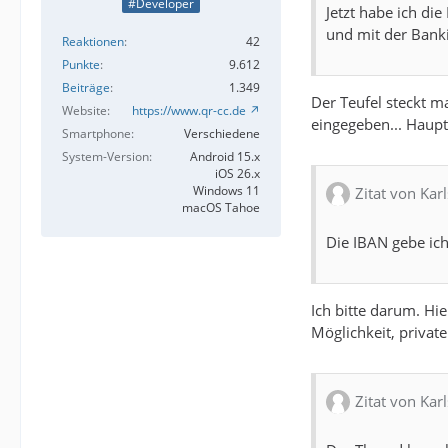
#Developer
Jetzt habe ich d
und mit der Banki
Reaktionen
42
Punkte
9.612
Beiträge
1.349
Der Teufel steckt m
Website
https://www.qr-cc.de
eingegeben... Haupts
Smartphone
Verschiedene
System-Version
Android 15.x
iOS 26.x
Windows 11
Zitat von Kar
macOS Tahoe
Die IBAN gebe ich
Ich bitte darum. Hi
Möglichkeit, private
Zitat von Kar