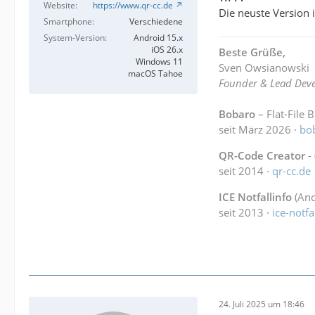
Website
https://www.qr-cc.de
Die neuste Version
Smartphone
Verschiedene
System-Version
Android 15.x
iOS 26.x
Beste Grüße,
Windows 11
Sven Owsianowski
macOS Tahoe
Founder & Lead Deve
Bobaro
– Flat-File 
seit März 2026 ·
bo
QR-Code Creator
-
seit 2014 ·
qr-cc.de
ICE Notfallinfo
(And
seit 2013 ·
ice-notfa
24. Juli 2025 um 18:46