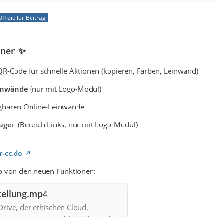
Offizieller Beitrag
onen ✨
R-Code für schnelle Aktionen (kopieren, Farben, Leinwand)
einwände
(nur mit Logo-Modul)
gbaren Online-Leinwände
lage
n (Bereich Links, nur mit Logo-Modul)
r-cc.de
eo von den neuen Funktionen:
tellung.mp4
rive, der ethischen Cloud.