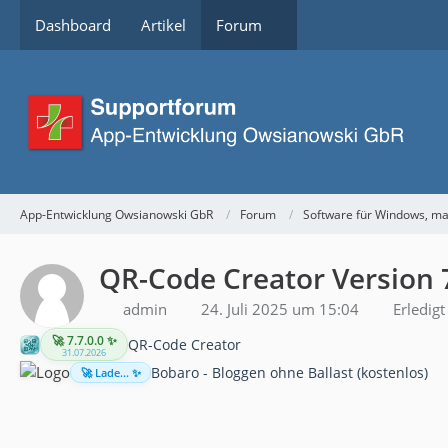
Dashboard
Artikel
Forum
App-Entwicklung Owsianowski GbR
Forum
Software für Windows, m
QR-Code Creator Version 7
admin
24. Juli 2025 um 15:04
Erledigt
🚀 7.7.0.0 ✨
QR-Code Creator
31.07.2026
Bobaro - Bloggen ohne Ballast (kostenlos)
🚀 Lade... ✨