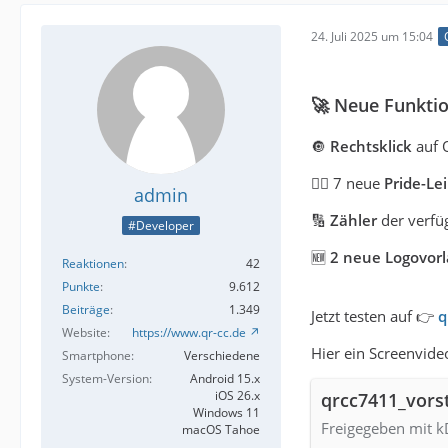
24. Juli 2025 um 15:04
🚀 Neue Funkti
🔘
Rechtsklick
auf Q
🏳️‍🌈 7 neue
Pride-L
admin
🔢
Zähler
der verfü
#Developer
🆕
2 neue Logovor
Reaktionen
42
Punkte
9.612
Beiträge
1.349
Jetzt testen auf 👉
q
Website
https://www.qr-cc.de
Hier ein Screenvid
Smartphone
Verschiedene
System-Version
Android 15.x
iOS 26.x
qrcc7411_vors
Windows 11
Freigegeben mit kD
macOS Tahoe