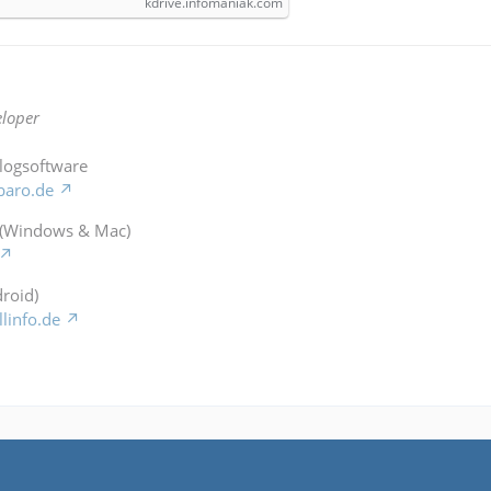
kdrive.infomaniak.com
loper
Blogsoftware
baro.de
 (Windows & Mac)
roid)
llinfo.de