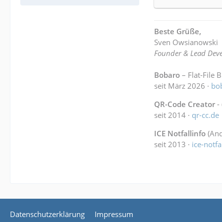
Beste Grüße,
Sven Owsianowski
Founder & Lead Deve
Bobaro
– Flat-File 
seit März 2026 ·
bo
QR-Code Creator
-
seit 2014 ·
qr-cc.de
ICE Notfallinfo
(And
seit 2013 ·
ice-notfa
Datenschutzerklärung
Impressum