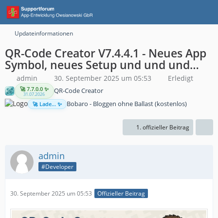
Updateinformationen
QR-Code Creator V7.4.4.1 - Neues App
Symbol, neues Setup und und und…
admin
30. September 2025 um 05:53
Erledigt
🚀 7.7.0.0 ✨
QR-Code Creator
31.07.2026
Bobaro - Bloggen ohne Ballast (kostenlos)
🚀 Lade... ✨
1. offizieller Beitrag
admin
#Developer
30. September 2025 um 05:53
Offizieller Beitrag