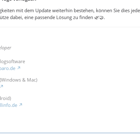
gkeiten mit dem Update weiterhin bestehen, können Sie dies jederz
tütze dabei, eine passende Lösung zu finden 🌿🤝.
loper
Blogsoftware
baro.de
 (Windows & Mac)
roid)
llinfo.de