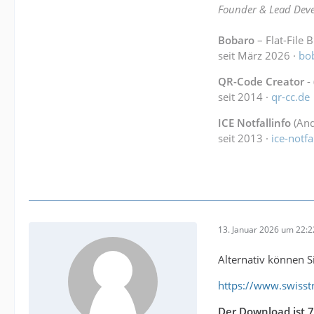
Founder & Lead Deve
Bobaro
– Flat-File 
seit März 2026 ·
bo
QR-Code Creator
-
seit 2014 ·
qr-cc.de
ICE Notfallinfo
(And
seit 2013 ·
ice-notfa
13. Januar 2026 um 22:2
Alternativ können Si
https://www.swiss
Der Download ist 7