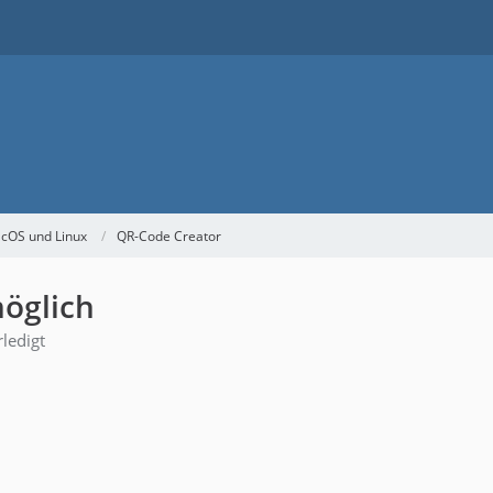
acOS und Linux
QR-Code Creator
möglich
rledigt