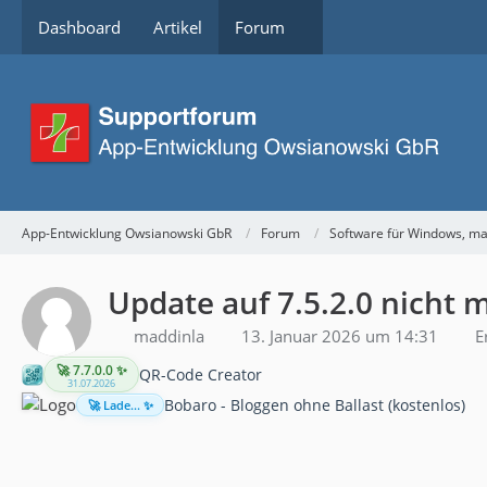
Dashboard
Artikel
Forum
App-Entwicklung Owsianowski GbR
Forum
Software für Windows, m
Update auf 7.5.2.0 nicht 
maddinla
13. Januar 2026 um 14:31
E
🚀 7.7.0.0 ✨
QR-Code Creator
31.07.2026
Bobaro - Bloggen ohne Ballast (kostenlos)
🚀 Lade... ✨