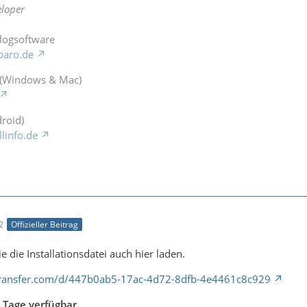
loper
Blogsoftware
baro.de
 (Windows & Mac)
roid)
llinfo.de
2
Offizieller Beitrag
e die Installationsdatei auch hier laden.
transfer.com/d/447b0ab5-17ac-4d72-8dfb-4e4461c8c929
 Tage verfügbar.