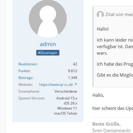
Zitat von ma
Hallo!
Ich kann leider n
admin
verfügbar ist. Da
wars.
#Developer
Ich habe das Prog
Reaktionen
42
Punkte
9.612
Gibt es die Mögl
Beiträge
1.349
Website
https://www.qr-cc.de
Smartphone
Verschiedene
Hallo,
System-Version
Android 15.x
iOS 26.x
hier scheint das Up
Windows 11
macOS Tahoe
Beste Grüße,
Sven Owsianowski