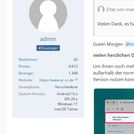
Zitat von ma
Vielen Dank, es h
admin
Guten Morgen
m
#Developer
vielen herzlichen 
Reaktionen
42
Um Ihnen noch mehr 
Punkte
9.612
außerhalb der norma
Beiträge
1.349
Version nutzen kön
Website
https://www.qr-cc.de
Smartphone
Verschiedene
System-Version
Android 15.x
iOS 26.x
Windows 11
macOS Tahoe