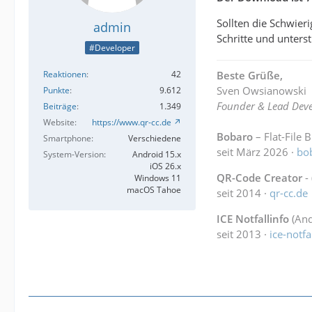
Sollten die Schwieri
admin
Schritte und unters
#Developer
Beste Grüße,
Reaktionen
42
Sven Owsianowski
Punkte
9.612
Founder & Lead Deve
Beiträge
1.349
Website
https://www.qr-cc.de
Bobaro
– Flat-File 
Smartphone
Verschiedene
seit März 2026 ·
bo
System-Version
Android 15.x
iOS 26.x
QR-Code Creator
-
Windows 11
macOS Tahoe
seit 2014 ·
qr-cc.de
ICE Notfallinfo
(And
seit 2013 ·
ice-notfa