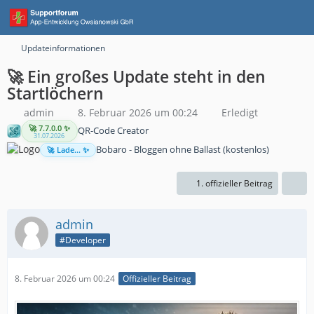
Updateinformationen
🚀 Ein großes Update steht in den
Startlöchern
admin
8. Februar 2026 um 00:24
Erledigt
🚀 7.7.0.0 ✨
QR-Code Creator
31.07.2026
Bobaro - Bloggen ohne Ballast (kostenlos)
🚀 Lade... ✨
1. offizieller Beitrag
admin
#Developer
8. Februar 2026 um 00:24
Offizieller Beitrag