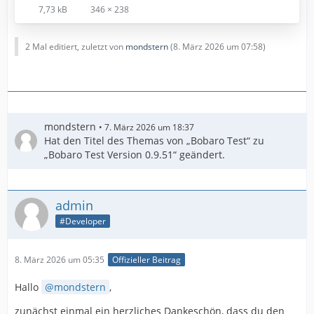
7,73 kB
346 × 238
2 Mal editiert, zuletzt von
mondstern
(
8. März 2026 um 07:58
)
mondstern
7. März 2026 um 18:37
Hat den Titel des Themas von „Bobaro Test“ zu
„Bobaro Test Version 0.9.51“ geändert.
admin
#Developer
8. März 2026 um 05:35
Offizieller Beitrag
Hallo
mondstern
,
zunächst einmal ein herzliches Dankeschön, dass du den