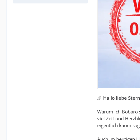
🌌
Hallo liebe St
Warum ich Bobaro so 
viel Zeit und Herzb
eigentlich kaum sag
Auch im heutigen U