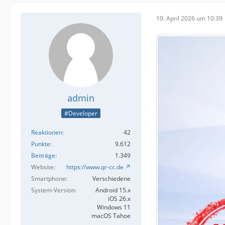
10. April 2026 um 10:39
admin
#Developer
Reaktionen
42
Punkte
9.612
Beiträge
1.349
Website
https://www.qr-cc.de
Smartphone
Verschiedene
System-Version
Android 15.x
iOS 26.x
Windows 11
macOS Tahoe