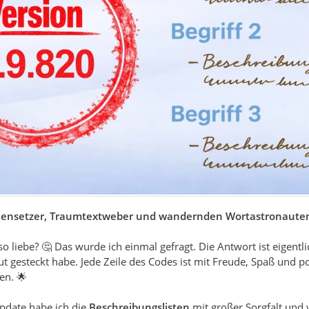
ernensetzer, Traumtextweber und wandernden Wortastronaute
liebe? 🤔 Das wurde ich einmal gefragt. Die Antwort ist eigentlic
lut gesteckt habe. Jede Zeile des Codes ist mit Freude, Spaß und
en. 🌟
pdate habe ich die
Beschreibungslisten
mit großer Sorgfalt und 