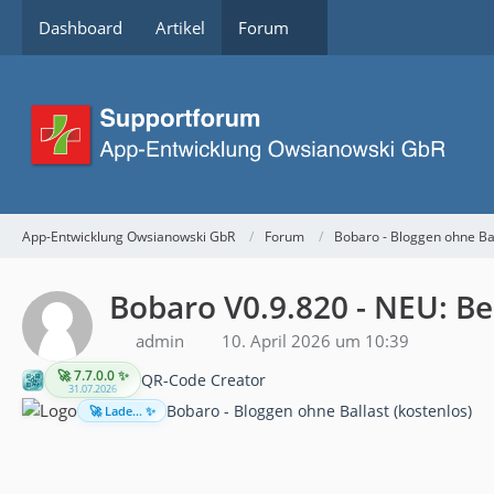
Dashboard
Artikel
Forum
App-Entwicklung Owsianowski GbR
Forum
Bobaro - Bloggen ohne Ba
Bobaro V0.9.820 - NEU: B
admin
10. April 2026 um 10:39
🚀 7.7.0.0 ✨
QR-Code Creator
31.07.2026
Bobaro - Bloggen ohne Ballast (kostenlos)
🚀 Lade... ✨