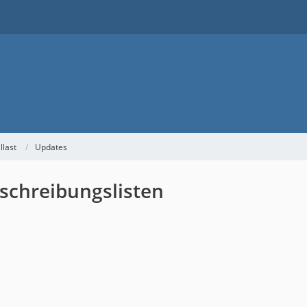
llast
Updates
eschreibungslisten