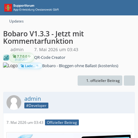
Updates
Bobaro V1.3.3 - Jetzt mit
Kommentarfunktion
admin
7. Mai 2026 um 03:43
🚀 7.7.0.0 ✨
QR-Code Creator
31.07.2026
Bobaro - Bloggen ohne Ballast (kostenlos)
🚀 Lade... ✨
1. offizieller Beitrag
admin
#Developer
7. Mai 2026 um 03:43
Offizieller Beitrag