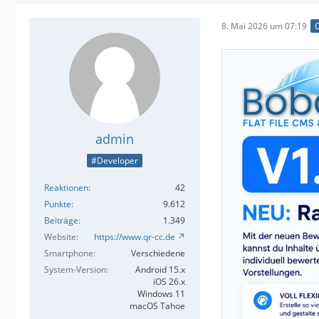
8. Mai 2026 um 07:19
O
admin
#Developer
Reaktionen
42
Punkte
9.612
Beiträge
1.349
Website
https://www.qr-cc.de
Smartphone
Verschiedene
System-Version
Android 15.x
iOS 26.x
Windows 11
macOS Tahoe