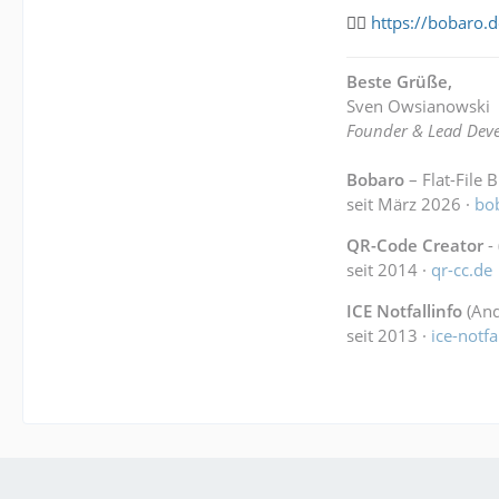
👉🏻
https://bobaro.
Beste Grüße,
Sven Owsianowski
Founder & Lead Deve
Bobaro
– Flat-File 
seit März 2026 ·
bo
QR-Code Creator
-
seit 2014 ·
qr-cc.de
ICE Notfallinfo
(And
seit 2013 ·
ice-notfa