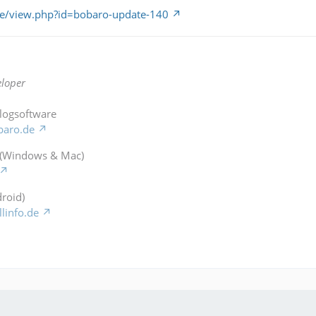
de/view.php?id=bobaro-update-140
loper
Blogsoftware
baro.de
 (Windows & Mac)
roid)
llinfo.de