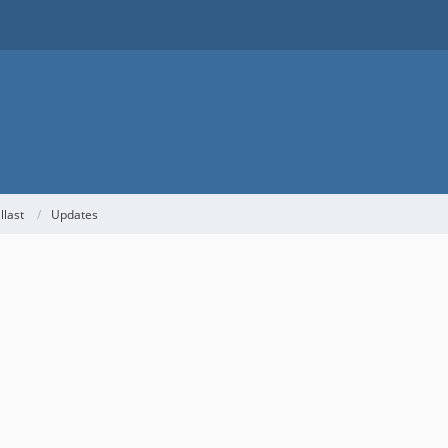
llast
Updates