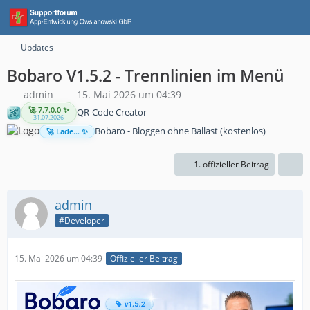
Updates
Bobaro V1.5.2 - Trennlinien im Menü
admin
15. Mai 2026 um 04:39
🚀 7.7.0.0 ✨
QR-Code Creator
31.07.2026
Bobaro - Bloggen ohne Ballast (kostenlos)
🚀 Lade... ✨
1. offizieller Beitrag
admin
#Developer
15. Mai 2026 um 04:39
Offizieller Beitrag