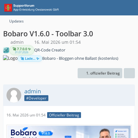
Updates
Bobaro V1.6.0 - Toolbar 3.0
admin
16. Mai 2026 um 01:54
🚀 7.7.0.0 ✨
QR-Code Creator
31.07.2026
Bobaro - Bloggen ohne Ballast (kostenlos)
🚀 Lade... ✨
1. offizieller Beitrag
admin
#Developer
16. Mai 2026 um 01:54
Offizieller Beitrag