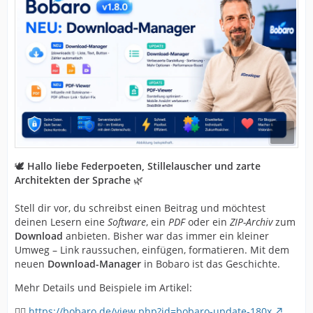
🕊️
Hallo liebe Federpoeten, Stillelauscher und zarte
Architekten der Sprache
🌿
Stell dir vor, du schreibst einen Beitrag und möchtest
deinen Lesern eine
Software
, ein
PDF
oder ein
ZIP-Archiv
zum
Download
anbieten. Bisher war das immer ein kleiner
Umweg – Link raussuchen, einfügen, formatieren. Mit dem
neuen
Download-Manager
in Bobaro ist das Geschichte.
Mehr Details und Beispiele im Artikel:
👉🏻
https://bobaro.de/view.php?id=bobaro-update-180x