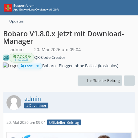
Updates
Bobaro V1.8.0.x jetzt mit Download-
Manager
admin
20. Mai 2026 um 09:04
🚀 7.7.0.0 ✨
QR-Code Creator
31.07.2026
Bobaro - Bloggen ohne Ballast (kostenlos)
🚀 Lade... ✨
1. offizieller Beitrag
admin
#Developer
20. Mai 2026 um 09:04
Offizieller Beitrag