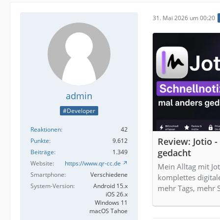
31. Mai 2026 um 00:20
admin
#Developer
Reaktionen
42
Review: Jotio 
Punkte
9.612
gedacht
Beiträge
1.349
Website
https://www.qr-cc.de
Mein Alltag mit Jo
Smartphone
Verschiedene
komplettes digita
System-Version
Android 15.x
mehr Tags, mehr S
iOS 26.x
Windows 11
macOS Tahoe