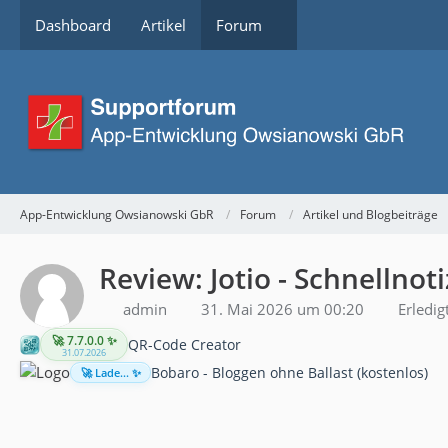
Dashboard
Artikel
Forum
App-Entwicklung Owsianowski GbR
Forum
Artikel und Blogbeiträge
Review: Jotio - Schnellno
admin
31. Mai 2026 um 00:20
Erledig
🚀 7.7.0.0 ✨
QR-Code Creator
31.07.2026
Bobaro - Bloggen ohne Ballast (kostenlos)
🚀 Lade... ✨