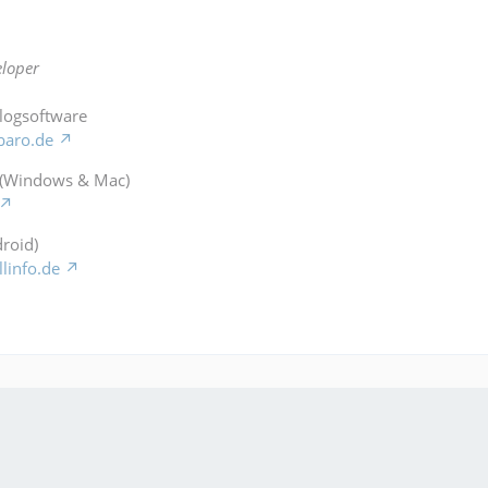
loper
Blogsoftware
baro.de
 (Windows & Mac)
roid)
llinfo.de