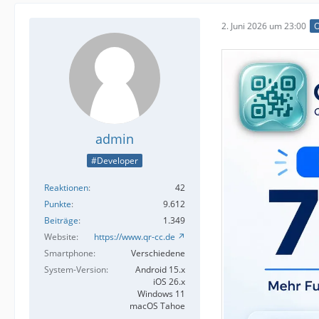
2. Juni 2026 um 23:00
O
admin
#Developer
Reaktionen
42
Punkte
9.612
Beiträge
1.349
Website
https://www.qr-cc.de
Smartphone
Verschiedene
System-Version
Android 15.x
iOS 26.x
Windows 11
macOS Tahoe