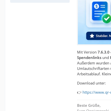
Mit Version
7.6.3.0
Spendenlinks
und
Außerdem wurden al
Umlautschriftarten 
Arbeitsablauf. Klei
Download unter:
👉
https://www.qr-
Beste Grüße,
Sven Owsianowski