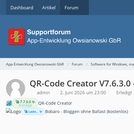
Dashboard
Artikel
Forum
App-Entwicklung Owsianowski GbR
Forum
Software für Windows, m
QR-Code Creator V7.6.3.0
admin
2. Juni 2026 um 23:00
Erledigt
🚀 7.7.0.0 ✨
QR-Code Creator
31.07.2026
Bobaro - Bloggen ohne Ballast (kostenlos)
🚀 Lade... ✨