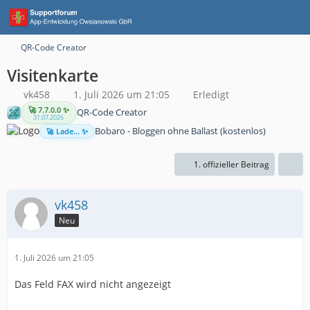
QR-Code Creator
Visitenkarte
vk458
1. Juli 2026 um 21:05
Erledigt
🚀 7.7.0.0 ✨
QR-Code Creator
31.07.2026
Bobaro - Bloggen ohne Ballast (kostenlos)
🚀 Lade... ✨
1. offizieller Beitrag
vk458
Neu
1. Juli 2026 um 21:05
Das Feld FAX wird nicht angezeigt