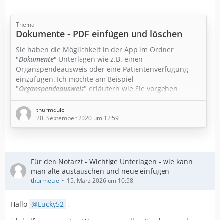
Thema
Dokumente - PDF einfügen und löschen
Sie haben die Möglichkeit in der App im Ordner
"
Dokumente
" Unterlagen wie z.B. einen
Organspendeausweis oder eine Patientenverfügung
einzufügen. Ich möchte am Beispiel
"
Organspendeausweis
" erläutern wie Sie vorgehen
müssen. Mit dieser Anleitung können Sie auch weitere
Unterlagen im Ordner "
Dokumente
" einfügen.
thurmeule
20. September 2020 um 12:59
WICHTIG!!!
Das Dokument was Sie einfügen wollen, muss zwingend
eine PDF Datei sein, es sollte im internen Speicher Ihres
Für den Notarzt - Wichtige Unterlagen - wie kann
Smartphones liegen und eine eindeutige Bezeichnung
man alte austauschen und neue einfügen
ist auch sehr…
thurmeule
15. März 2026 um 10:58
Hallo
Lucky52
,