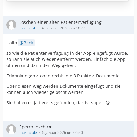
WICHTIG!!!
Das Dokument was Sie einfügen wollen, muss zwingend
eine PDF Datei sein, es sollte im internen Speicher Ihres
Löschen einer alten Patientenverfügung
Smartphones liegen und eine eindeutige Bezeichnung
thurmeule
4. Februar 2026 um 18:23
ist auch sehr…
Hallo
Beck
,
so wie die Patientenverfügung in der App eingefügt wurde,
so kann sie auch wieder entfernt werden. Einfach die App
öffnen und dann den Weg gehen:
Erkrankungen > oben rechts die 3 Punkte > Dokumente
Über diesen Weg werden Dokumente eingefügt und sie
können auch wieder gelöscht werden.
Sie haben es ja bereits gefunden, das ist super. 😀
Sperrbildschirm
thurmeule
6. Januar 2026 um 06:40