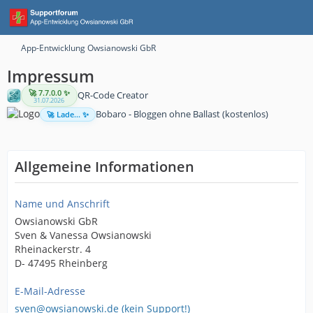
App-Entwicklung Owsianowski GbR
Impressum
🚀 7.7.0.0 ✨
QR-Code Creator
31.07.2026
Bobaro - Bloggen ohne Ballast (kostenlos)
🚀 Lade... ✨
Allgemeine Informationen
Name und Anschrift
Owsianowski GbR
Sven & Vanessa Owsianowski
Rheinackerstr. 4
D- 47495 Rheinberg
E-Mail-Adresse
sven@owsianowski.de (kein Support!)