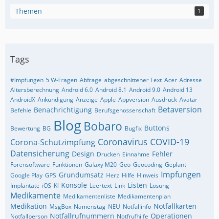
Themen
1
Tags
#Impfungen
5 W-Fragen
Abfrage
abgeschnittener Text
Acer
Adresse
Altersberechnung
Android 6.0
Android 8.1
Android 9.0
Android 13
AndroidX
Ankündigung
Anzeige
Apple
Appversion
Ausdruck
Avatar
Betaversion
Benachrichtigung
Befehle
Berufsgenossenschaft
Blog
Bobaro
Buttons
Bewertung
BG
Bugfix
Coronavirus
COVID-19
Corona-Schutzimpfung
Datensicherung
Design
Fehler
Drucken
Einnahme
Forensoftware
Funktionen
Galaxy M20
Geo
Geocoding
Geplant
Impfungen
Grundumsatz
Google Play
GPS
Herz
Hilfe
Hinweis
Konsole
Listen
Implantate
iOS
KI
Leertext
Link
Lösung
Medikamente
Medikamentenliste
Medikamentenplan
Medikation
Notfallkarten
MsgBox
Namenstag
NEU
Notfallinfo
Notfallrufnummern
Operationen
Notfallperson
Notfrufhilfe