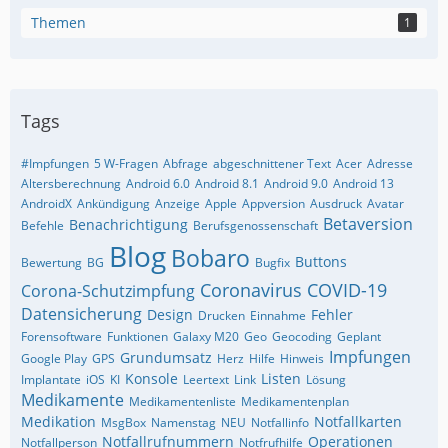
Themen
1
Tags
#Impfungen
5 W-Fragen
Abfrage
abgeschnittener Text
Acer
Adresse
Altersberechnung
Android 6.0
Android 8.1
Android 9.0
Android 13
AndroidX
Ankündigung
Anzeige
Apple
Appversion
Ausdruck
Avatar
Betaversion
Benachrichtigung
Befehle
Berufsgenossenschaft
Blog
Bobaro
Buttons
Bewertung
BG
Bugfix
Coronavirus
COVID-19
Corona-Schutzimpfung
Datensicherung
Design
Fehler
Drucken
Einnahme
Forensoftware
Funktionen
Galaxy M20
Geo
Geocoding
Geplant
Impfungen
Grundumsatz
Google Play
GPS
Herz
Hilfe
Hinweis
Konsole
Listen
Implantate
iOS
KI
Leertext
Link
Lösung
Medikamente
Medikamentenliste
Medikamentenplan
Medikation
Notfallkarten
MsgBox
Namenstag
NEU
Notfallinfo
Notfallrufnummern
Operationen
Notfallperson
Notfrufhilfe