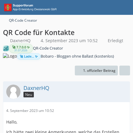
QR-Code Creator
QR Code für Kontakte
DaxnerHQ
4. September 2023 um 10:52
Erledigt
🚀 7.7.0.0 ✨
QR-Code Creator
31.07.2026
Bobaro - Bloggen ohne Ballast (kostenlos)
🚀 Lade... ✨
1. offizieller Beitrag
DaxnerHQ
Neu
4. September 2023 um 10:52
Hallo,
Ich hätte zwei kleine Anmerkungen, welche das Erstellen