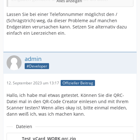
Alles anzeigen
gespeichert.
Lassen Sie bei einer Telefonnummer möglichst den /
(Schrägstrich) weg, da dieser Probleme auf manchen
Gescannt wird mit der Standard-Kamera-App meines
Endgeräten verursachen kann. Setzen Sie alternativ dazu
Samsung Galaxy S22 ...
einfach ein Leerzeichen ein.
Für Rückfragen stehe ich gerne zur Verfügung.
Mit freundlichen Grüßen
admin
#Developer
Christian Mirlacher
12. September 2023 um 13:17
Offizieller Beitrag
Hallo, ich habe mal etwas getestet. Können Sie die QRC-
Datei mal in den QR-Code Creator einlesen und mit Ihrem
Scanner testen? Wenn alles okay ist, bitte einmal melden,
dann weiß ich, was ich machen kann.
Dateien
Test_vCard_WORK.qrc.zip