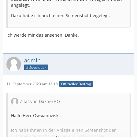
angelegt.
Dazu habe ich auch einen Screenshot beigelegt.
Ich werde mir das ansehen. Danke.
admin
#Developer
11. September 2023 um 16:18
Offizieller Beitrag
Zitat von DaxnerHQ
Hallo Herr Owsianowski,
Ich habe Ihnen in der Anlage einen Screenshot der
Eingaben gemacht und den QR Code als Datei