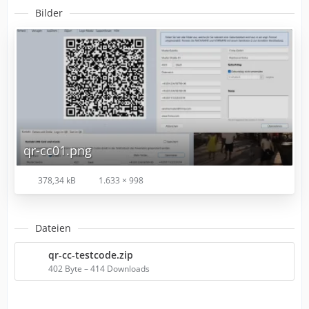
Bilder
qr-cc01.png
378,34 kB
1.633 × 998
Dateien
qr-cc-testcode.zip
402 Byte – 414 Downloads