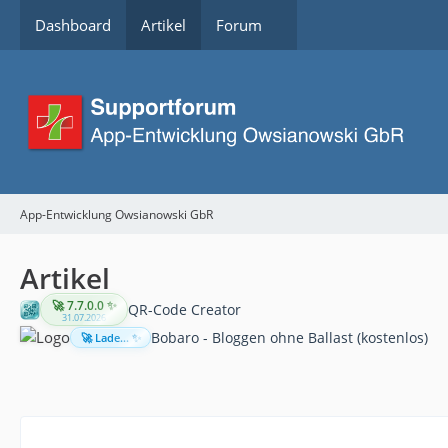
Dashboard
Artikel
Forum
App-Entwicklung Owsianowski GbR
Artikel
🚀 7.7.0.0 ✨
QR-Code Creator
31.07.2026
Bobaro - Bloggen ohne Ballast (kostenlos)
🚀 Lade... ✨