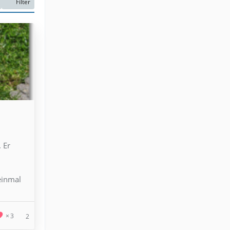
Filter
 Er
einmal
3
2