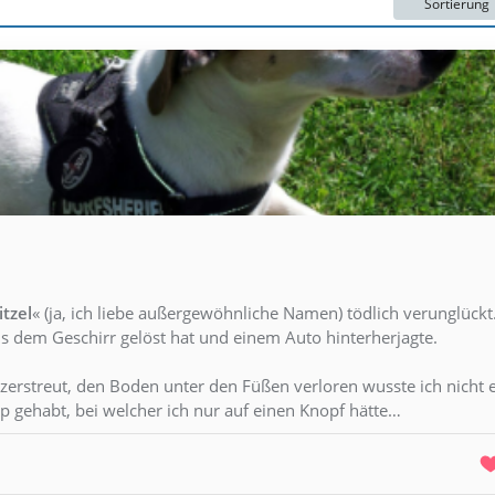
Sortierung
itzel
« (ja, ich liebe außergewöhnliche Namen) tödlich verunglückt.
 dem Geschirr gelöst hat und einem Auto hinterherjagte.
s, zerstreut, den Boden unter den Füßen verloren wusste ich nicht 
pp gehabt, bei welcher ich nur auf einen Knopf hätte…