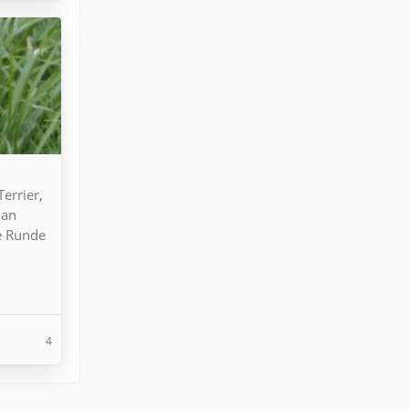
errier,
 an
ße Runde
4