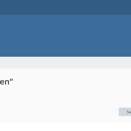
en“
Su