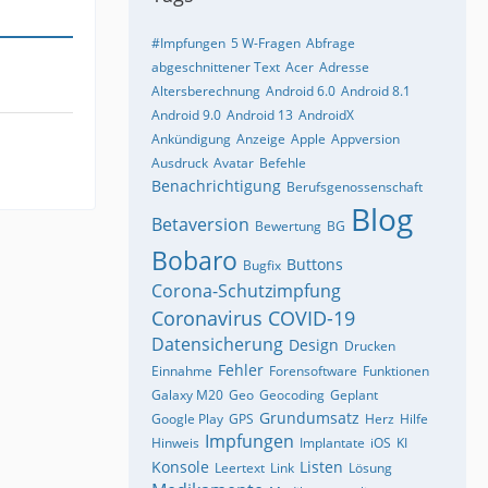
#Impfungen
5 W-Fragen
Abfrage
abgeschnittener Text
Acer
Adresse
Altersberechnung
Android 6.0
Android 8.1
Android 9.0
Android 13
AndroidX
Ankündigung
Anzeige
Apple
Appversion
Ausdruck
Avatar
Befehle
Benachrichtigung
Berufsgenossenschaft
Blog
Betaversion
Bewertung
BG
Bobaro
Buttons
Bugfix
Corona-Schutzimpfung
Coronavirus
COVID-19
Datensicherung
Design
Drucken
Fehler
Einnahme
Forensoftware
Funktionen
Galaxy M20
Geo
Geocoding
Geplant
Grundumsatz
Google Play
GPS
Herz
Hilfe
Impfungen
Hinweis
Implantate
iOS
KI
Konsole
Listen
Leertext
Link
Lösung