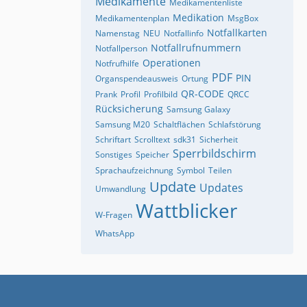
Medikamente
Medikamentenliste
Medikation
Medikamentenplan
MsgBox
Notfallkarten
Namenstag
NEU
Notfallinfo
Notfallrufnummern
Notfallperson
Operationen
Notfrufhilfe
PDF
PIN
Organspendeausweis
Ortung
QR-CODE
Prank
Profil
Profilbild
QRCC
Rücksicherung
Samsung Galaxy
Samsung M20
Schaltflächen
Schlafstörung
Schriftart
Scrolltext
sdk31
Sicherheit
Sperrbildschirm
Sonstiges
Speicher
Sprachaufzeichnung
Symbol
Teilen
Update
Updates
Umwandlung
Wattblicker
W-Fragen
WhatsApp