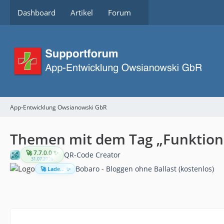
Dashboard
Artikel
Forum
App-Entwicklung Owsianowski GbR
Themen mit dem Tag „Funktion
🚀 7.7.0.0 ✨
QR-Code Creator
31.07.2026
Bobaro - Bloggen ohne Ballast (kostenlos)
🚀 Lade... ✨