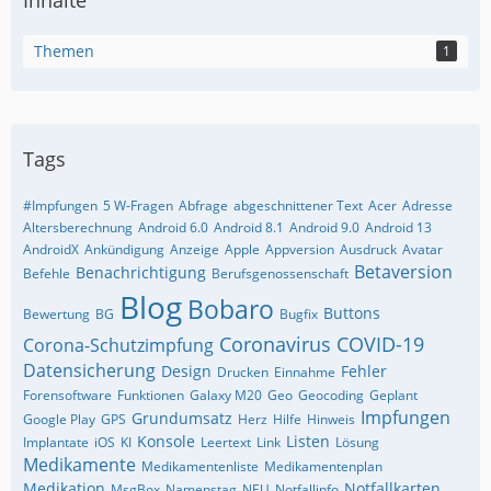
Themen
1
Tags
#Impfungen
5 W-Fragen
Abfrage
abgeschnittener Text
Acer
Adresse
Altersberechnung
Android 6.0
Android 8.1
Android 9.0
Android 13
AndroidX
Ankündigung
Anzeige
Apple
Appversion
Ausdruck
Avatar
Betaversion
Benachrichtigung
Befehle
Berufsgenossenschaft
Blog
Bobaro
Buttons
Bewertung
BG
Bugfix
Coronavirus
COVID-19
Corona-Schutzimpfung
Datensicherung
Design
Fehler
Drucken
Einnahme
Forensoftware
Funktionen
Galaxy M20
Geo
Geocoding
Geplant
Impfungen
Grundumsatz
Google Play
GPS
Herz
Hilfe
Hinweis
Konsole
Listen
Implantate
iOS
KI
Leertext
Link
Lösung
Medikamente
Medikamentenliste
Medikamentenplan
Medikation
Notfallkarten
MsgBox
Namenstag
NEU
Notfallinfo