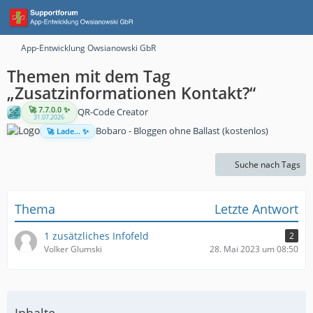
App-Entwicklung Owsianowski GbR
Themen mit dem Tag
„Zusatzinformationen Kontakt?“
🚀 7.7.0.0 ✨
QR-Code Creator
31.07.2026
Bobaro - Bloggen ohne Ballast (kostenlos)
🚀 Lade... ✨
Suche nach Tags
Thema
Letzte Antwort
1 zusätzliches Infofeld
2
Volker Glumski
28. Mai 2023 um 08:50
Inhalte