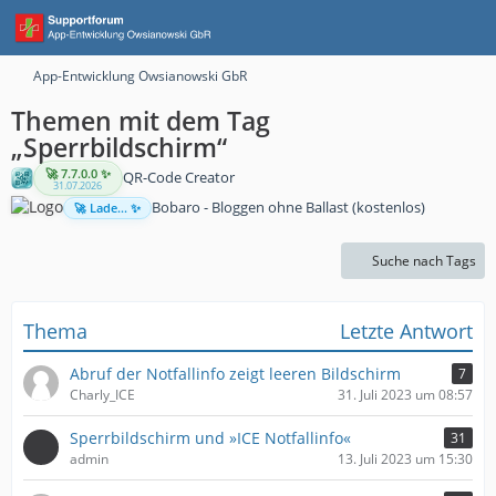
App-Entwicklung Owsianowski GbR
Themen mit dem Tag
„Sperrbildschirm“
🚀 7.7.0.0 ✨
QR-Code Creator
31.07.2026
Bobaro - Bloggen ohne Ballast (kostenlos)
🚀 Lade... ✨
Suche nach Tags
Thema
Letzte Antwort
Abruf der Notfallinfo zeigt leeren Bildschirm
7
Charly_ICE
31. Juli 2023 um 08:57
Sperrbildschirm und »ICE Notfallinfo«
31
admin
13. Juli 2023 um 15:30