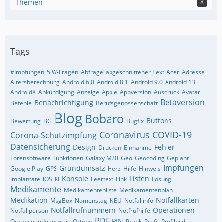
Themen
8
Tags
#Impfungen
5 W-Fragen
Abfrage
abgeschnittener Text
Acer
Adresse
Altersberechnung
Android 6.0
Android 8.1
Android 9.0
Android 13
AndroidX
Ankündigung
Anzeige
Apple
Appversion
Ausdruck
Avatar
Betaversion
Benachrichtigung
Befehle
Berufsgenossenschaft
Blog
Bobaro
Buttons
Bewertung
BG
Bugfix
Coronavirus
COVID-19
Corona-Schutzimpfung
Datensicherung
Design
Fehler
Drucken
Einnahme
Forensoftware
Funktionen
Galaxy M20
Geo
Geocoding
Geplant
Impfungen
Grundumsatz
Google Play
GPS
Herz
Hilfe
Hinweis
Konsole
Listen
Implantate
iOS
KI
Leertext
Link
Lösung
Medikamente
Medikamentenliste
Medikamentenplan
Medikation
Notfallkarten
MsgBox
Namenstag
NEU
Notfallinfo
Notfallrufnummern
Operationen
Notfallperson
Notfrufhilfe
PDF
PIN
Organspendeausweis
Ortung
Prank
Profil
Profilbild