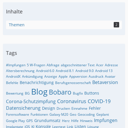
Inhalte
Themen
2
Tags
#Impfungen
5 W-Fragen
Abfrage
abgeschnittener Text
Acer
Adresse
Altersberechnung
Android 6.0
Android 8.1
Android 9.0
Android 13
AndroidX
Ankündigung
Anzeige
Apple
Appversion
Ausdruck
Avatar
Betaversion
Benachrichtigung
Befehle
Berufsgenossenschaft
Blog
Bobaro
Buttons
Bewertung
BG
Bugfix
Coronavirus
COVID-19
Corona-Schutzimpfung
Datensicherung
Design
Fehler
Drucken
Einnahme
Forensoftware
Funktionen
Galaxy M20
Geo
Geocoding
Geplant
Impfungen
Grundumsatz
Google Play
GPS
Herz
Hilfe
Hinweis
Konsole
Listen
Implantate
iOS
KI
Leertext
Link
Lösung