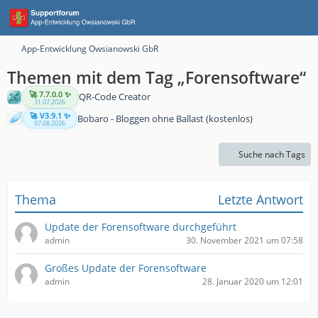
App-Entwicklung Owsianowski GbR
Themen mit dem Tag „Forensoftware“
🚀 7.7.0.0 ✨
QR-Code Creator
31.07.2026
🚀 V3.9.1 ✨
Bobaro - Bloggen ohne Ballast (kostenlos)
07.08.2026
Suche nach Tags
Thema
Letzte Antwort
Update der Forensoftware durchgeführt
admin
30. November 2021 um 07:58
Großes Update der Forensoftware
admin
28. Januar 2020 um 12:01