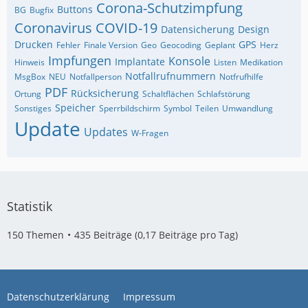
Corona-Schutzimpfung
Buttons
BG
Bugfix
Coronavirus
COVID-19
Datensicherung
Design
Drucken
GPS
Fehler
Finale Version
Geo
Geocoding
Geplant
Herz
Impfungen
Konsole
Implantate
Hinweis
Listen
Medikation
Notfallrufnummern
MsgBox
NEU
Notfallperson
Notfrufhilfe
PDF
Rücksicherung
Ortung
Schaltflächen
Schlafstörung
Speicher
Sonstiges
Sperrbildschirm
Symbol
Teilen
Umwandlung
Update
Updates
W-Fragen
Statistik
150 Themen
435 Beiträge (0,17 Beiträge pro Tag)
Datenschutzerklärung
Impressum