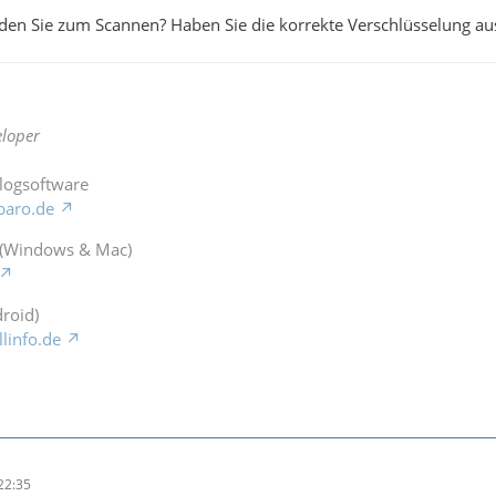
en Sie zum Scannen? Haben Sie die korrekte Verschlüsselung au
loper
Blogsoftware
baro.de
 (Windows & Mac)
roid)
llinfo.de
22:35