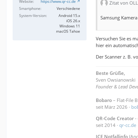
Website
https://www.qr-cc.de
Zitat von OL
Smartphone
Verschiedene
System-Version
Android 15.x
Samsung Kamera
iOS 26.x
Windows 11
macOS Tahoe
Versuchen Sie es ma
hier ein automatisc
Der Scanner z. B. v
Beste Grüße,
Sven Owsianowski
Founder & Lead Deve
Bobaro
– Flat-File 
seit März 2026 ·
bo
QR-Code Creator
-
seit 2014 ·
qr-cc.de
ICE Notfallinfo
(And