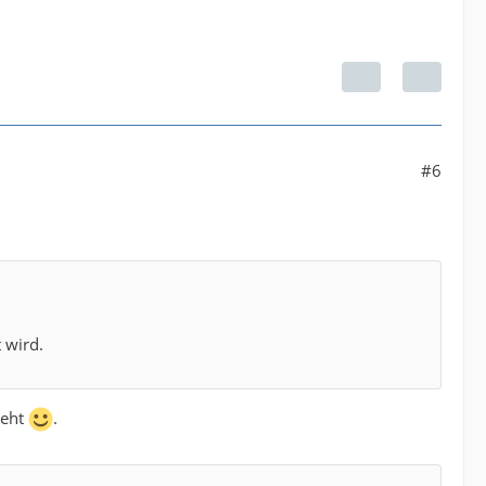
#6
 wird.
geht
.