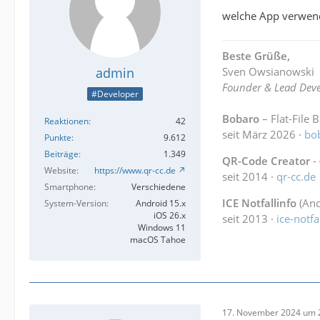
welche App verwend
Beste Grüße,
admin
Sven Owsianowski
Founder & Lead Deve
#Developer
Bobaro
– Flat-File 
Reaktionen
42
seit März 2026 ·
bo
Punkte
9.612
Beiträge
1.349
QR-Code Creator
-
Website
https://www.qr-cc.de
seit 2014 ·
qr-cc.de
Smartphone
Verschiedene
ICE Notfallinfo
(And
System-Version
Android 15.x
iOS 26.x
seit 2013 ·
ice-notfa
Windows 11
macOS Tahoe
17. November 2024 um 