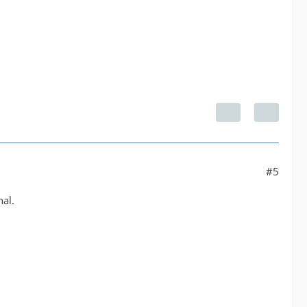
#5
al.