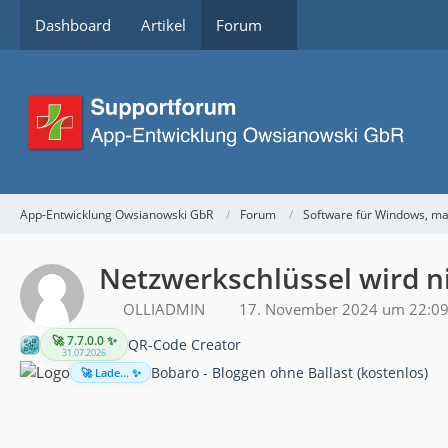
Dashboard
Artikel
Forum
App-Entwicklung Owsianowski GbR
Forum
Software für Windows, m
Netzwerkschlüssel wird 
OLLIADMIN
17. November 2024 um 22:0
🚀 7.7.0.0 ✨
QR-Code Creator
31.07.2026
Bobaro - Bloggen ohne Ballast (kostenlos)
🚀 Lade... ✨