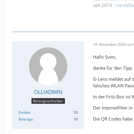
seit 2013 ·
ice-notfa
18. November 2024 um 
Hallo Sven,
danke für den Tipp.
G-Lens meldet auf d
falsches WLAN Passw
OLLIADMIN
In der Fritz Box is
Beitragsschreiber
Der Internetfilter i
Punkte
55
Die QR Codes habe i
Beiträge
10