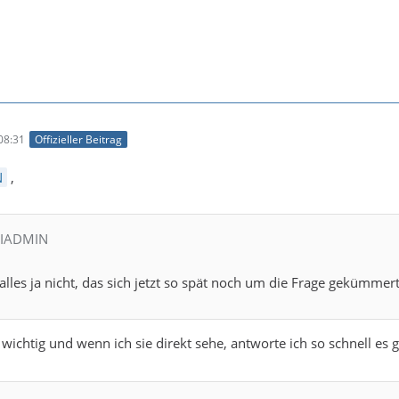
08:31
Offizieller Beitrag
N
,
LIADMIN
 alles ja nicht, das sich jetzt so spät noch um die Frage gekümmert
 wichtig und wenn ich sie direkt sehe, antworte ich so schnell es 