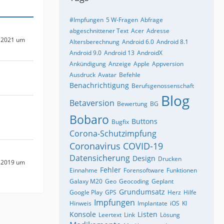
#Impfungen
5 W-Fragen
Abfrage
abgeschnittener Text
Acer
Adresse
 2021 um
Altersberechnung
Android 6.0
Android 8.1
Android 9.0
Android 13
AndroidX
Ankündigung
Anzeige
Apple
Appversion
Ausdruck
Avatar
Befehle
Benachrichtigung
Berufsgenossenschaft
Blog
Betaversion
Bewertung
BG
Bobaro
Buttons
Bugfix
Corona-Schutzimpfung
Coronavirus
COVID-19
Datensicherung
Design
Drucken
 2019 um
Fehler
Einnahme
Forensoftware
Funktionen
Galaxy M20
Geo
Geocoding
Geplant
Grundumsatz
Google Play
GPS
Herz
Hilfe
Impfungen
Hinweis
Implantate
iOS
KI
Konsole
Listen
Leertext
Link
Lösung