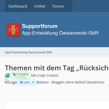
Dashboard
Artikel
Forum
App-Entwicklung Owsianowski GbR
Themen mit dem Tag „Rücksich
🚀 7.7.0.0 ✨
QR-Code Creator
31.07.2026
Bobaro - Bloggen ohne Ballast (kostenlos)
🚀 Lade... ✨