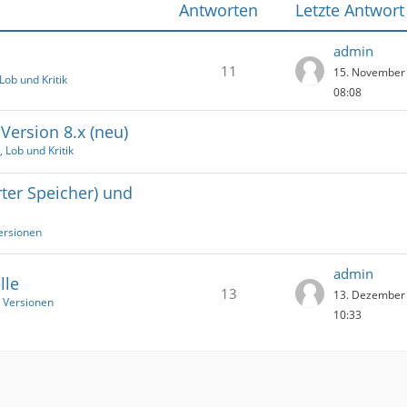
Antworten
Letzte Antwort
admin
11
15. November
Lob und Kritik
08:08
ersion 8.x (neu)
 Lob und Kritik
rter Speicher) und
ersionen
admin
lle
13
13. Dezember
 Versionen
10:33