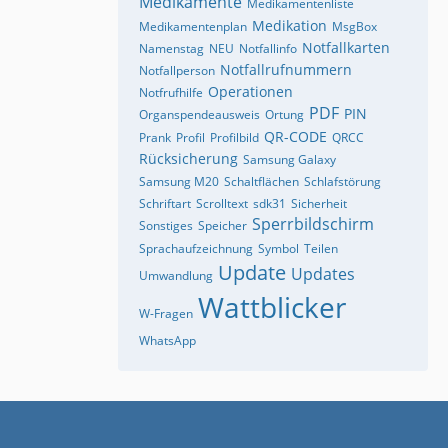
Medikamente
Medikamentenliste
Medikation
Medikamentenplan
MsgBox
Notfallkarten
Namenstag
NEU
Notfallinfo
Notfallrufnummern
Notfallperson
Operationen
Notfrufhilfe
PDF
PIN
Organspendeausweis
Ortung
QR-CODE
Prank
Profil
Profilbild
QRCC
Rücksicherung
Samsung Galaxy
Samsung M20
Schaltflächen
Schlafstörung
Schriftart
Scrolltext
sdk31
Sicherheit
Sperrbildschirm
Sonstiges
Speicher
Sprachaufzeichnung
Symbol
Teilen
Update
Updates
Umwandlung
Wattblicker
W-Fragen
WhatsApp