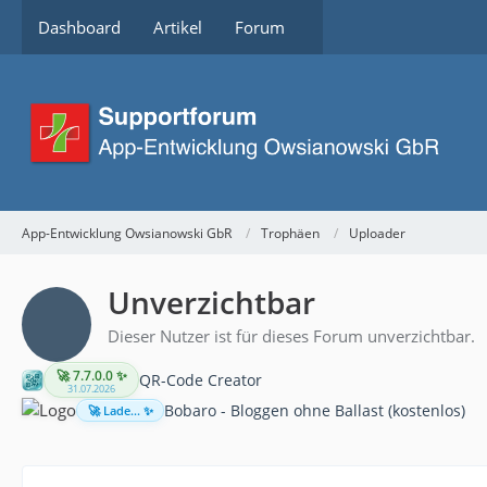
Dashboard
Artikel
Forum
App-Entwicklung Owsianowski GbR
Trophäen
Uploader
Unverzichtbar
Dieser Nutzer ist für dieses Forum unverzichtbar.
🚀 7.7.0.0 ✨
QR-Code Creator
31.07.2026
Bobaro - Bloggen ohne Ballast (kostenlos)
🚀 Lade... ✨