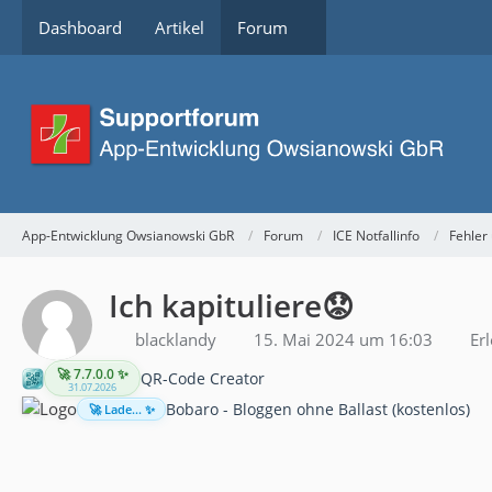
Dashboard
Artikel
Forum
App-Entwicklung Owsianowski GbR
Forum
ICE Notfallinfo
Fehler
Ich kapituliere😟
blacklandy
15. Mai 2024 um 16:03
Erl
🚀 7.7.0.0 ✨
QR-Code Creator
31.07.2026
Bobaro - Bloggen ohne Ballast (kostenlos)
🚀 Lade... ✨