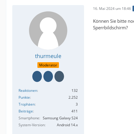
16. Mai 2024 um 18:46
Können Sie bitte n
Sperrbildschirm?
thurmeule
Moderator
Reaktionen
132
Punkte
2.252
Trophäen
3
Beiträge
411
Smartphone
Samsung Galaxy S24
System-Version
Android 14.x