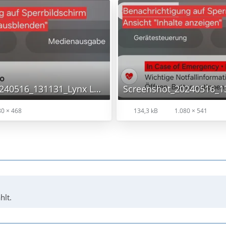
Screenshot_20240516_131131_Lynx Launcher.jpg
0 × 468
134,3 kB
1.080 × 541
hlt.