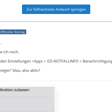
Zur hilfreichsten Antwort springen
Offizieller Beitrag
,
e ich noch.
in den Einstellungen >Apps > ICE-NOTFALLINFO > Benachrichtigun
zeigen" blau, also aktiv?