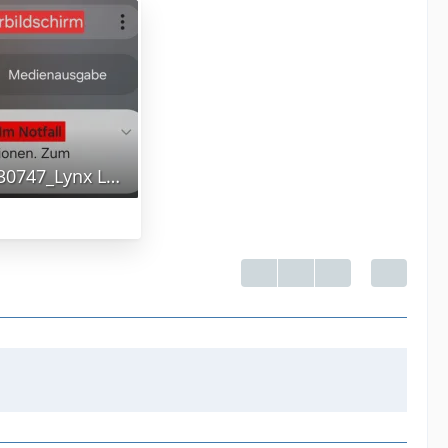
Screenshot_20240516_130747_Lynx Launcher.jpg