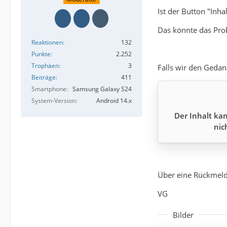
Ist der Button "Inh
Das könnte das Prob
Reaktionen
132
Punkte
2.252
Trophäen
3
Falls wir den Geda
Beiträge
411
Smartphone
Samsung Galaxy S24
System-Version
Android 14.x
Der Inhalt kan
nic
Über eine Rückmeld
VG
Bilder