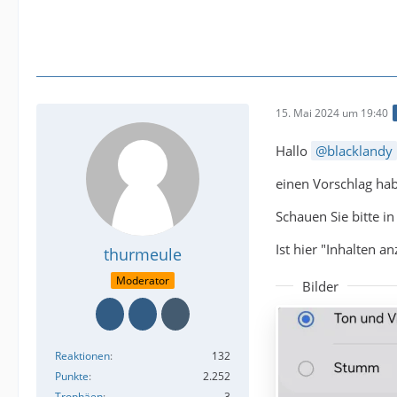
15. Mai 2024 um 19:40
Hallo
blacklandy
einen Vorschlag hab
Schauen Sie bitte 
Ist hier "Inhalten an
thurmeule
Moderator
Bilder
Reaktionen
132
Punkte
2.252
Trophäen
3