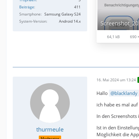
Beiträge
411
Smartphone
Samsung Galaxy S24
System-Version
Android 14.x
64,1 kB
690 ×
16. Mai 2024 um 13:24
Hallo
blacklandy
ich habe es mal au
In den Screenshots i
Ist in den Einstell
thurmeule
Möglichkeit die App
Moderator