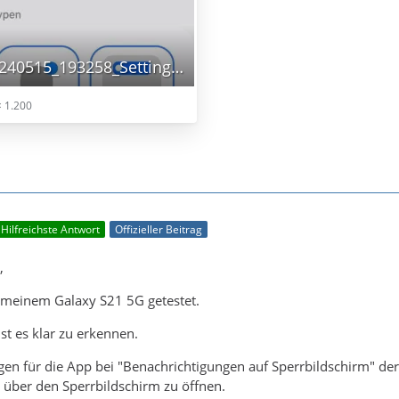
Screenshot_20240515_193258_Settings.jpg
 1.200
Hilfreichste Antwort
Offizieller Beitrag
,
f meinem Galaxy S21 5G getestet.
st es klar zu erkennen.
ungen für die App bei "Benachrichtigungen auf Sperrbildschirm" de
 über den Sperrbildschirm zu öffnen.