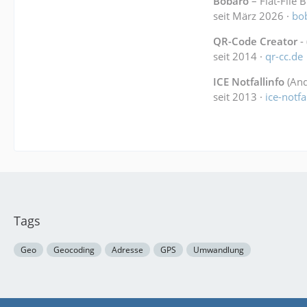
Bobaro
– Flat-File 
seit März 2026 ·
bo
QR-Code Creator
-
seit 2014 ·
qr-cc.de
ICE Notfallinfo
(And
seit 2013 ·
ice-notfa
Tags
Geo
Geocoding
Adresse
GPS
Umwandlung