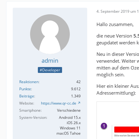
4. September 2019 um 1
Hallo zusammen,
die neue Version
5.
geupdatet werden k
Neu in dieser Versi
admin
verwendet. Weiter w
mitten auf dem Oze
#Developer
möglich sein.
Reaktionen
42
Hier ein kleiner A
Punkte
9.612
Adressermittlung):
Beiträge
1.349
Website
https://www.qr-cc.de
Smartphone
Verschiedene
System-Version
Android 15.x
iOS 26.x
Windows 11
macOS Tahoe