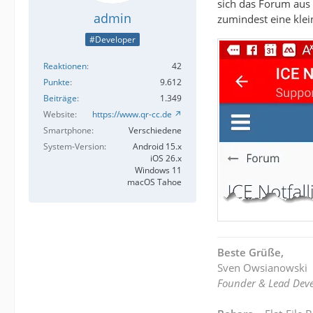
sich das Forum aus 
admin
zumindest eine klein
#Developer
Reaktionen
42
Punkte
9.612
Beiträge
1.349
Website
https://www.qr-cc.de
Smartphone
Verschiedene
System-Version
Android 15.x
iOS 26.x
Windows 11
macOS Tahoe
Beste Grüße,
Sven Owsianowski
Founder & Lead Deve