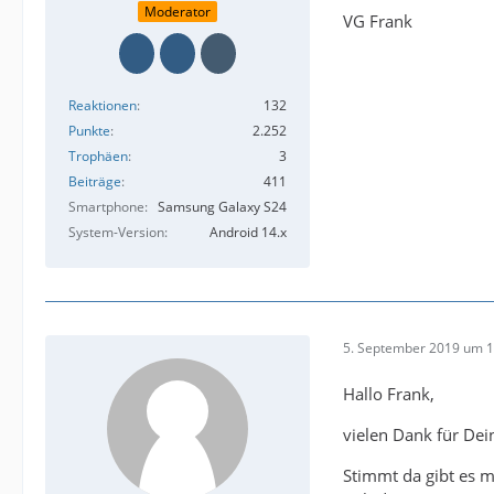
Moderator
VG Frank
Reaktionen
132
Punkte
2.252
Trophäen
3
Beiträge
411
Smartphone
Samsung Galaxy S24
System-Version
Android 14.x
5. September 2019 um 1
Hallo Frank,
vielen Dank für Dei
Stimmt da gibt es 