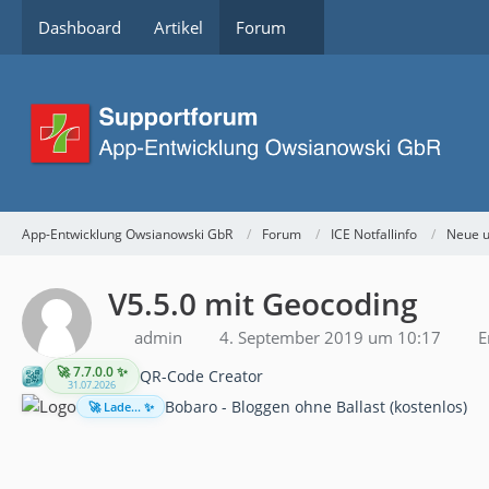
Dashboard
Artikel
Forum
App-Entwicklung Owsianowski GbR
Forum
ICE Notfallinfo
Neue u
V5.5.0 mit Geocoding
admin
4. September 2019 um 10:17
E
🚀 7.7.0.0 ✨
QR-Code Creator
31.07.2026
Bobaro - Bloggen ohne Ballast (kostenlos)
🚀 Lade... ✨