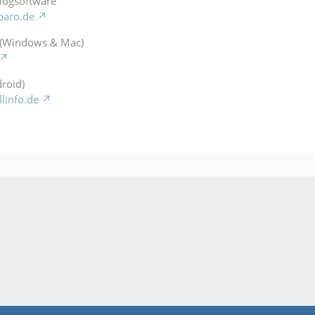
Blogsoftware
baro.de
 (Windows & Mac)
roid)
llinfo.de