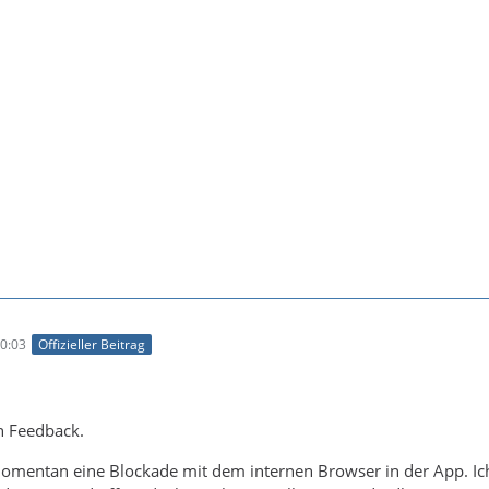
0:03
Offizieller Beitrag
n Feedback.
momentan eine Blockade mit dem internen Browser in der App. Ic