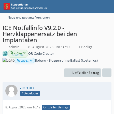
Neue und geplante Versionen
ICE Notfallinfo V9.2.0 -
Herzklappenersatz bei den
Implantaten
admin
8. August 2023 um 16:12
Erledigt
🚀 7.7.0.0 ✨
QR-Code Creator
31.07.2026
Bobaro - Bloggen ohne Ballast (kostenlos)
🚀 Lade... ✨
1. offizieller Beitrag
admin
#Developer
8. August 2023 um 16:12
Offizieller Beitrag