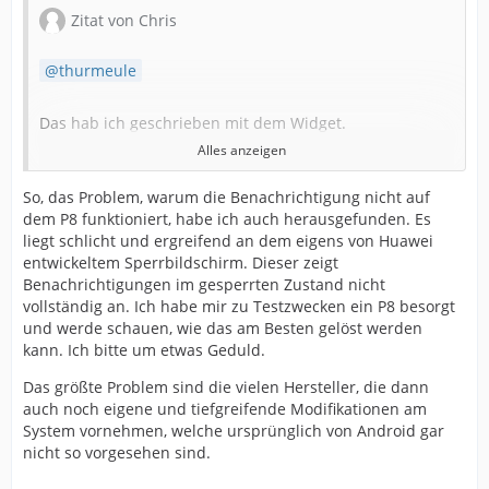
Zitat von Chris
thurmeule
Das hab ich geschrieben mit dem Widget.
Alles anzeigen
Funktioniert aber nur beim Huawei p8.
So, das Problem, warum die Benachrichtigung nicht auf
dem P8 funktioniert, habe ich auch herausgefunden. Es
Also ein Widget auf dem Sperrbildschirm abzulegen.
liegt schlicht und ergreifend an dem eigens von Huawei
entwickeltem Sperrbildschirm. Dieser zeigt
Aber weder der Button noch das Widget funktionieren
Benachrichtigungen im gesperrten Zustand nicht
auf dem Sperrbildschirm.
vollständig an. Ich habe mir zu Testzwecken ein P8 besorgt
und werde schauen, wie das am Besten gelöst werden
kann. Ich bitte um etwas Geduld.
Daher finde ich die Lösung der anderen APP besser,
wobei mir die aber sonst nicht zusagt
Das größte Problem sind die vielen Hersteller, die dann
auch noch eigene und tiefgreifende Modifikationen am
Grüße Chris
System vornehmen, welche ursprünglich von Android gar
nicht so vorgesehen sind.