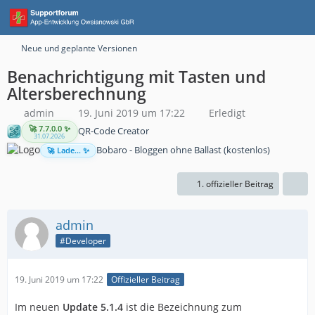
Neue und geplante Versionen
Benachrichtigung mit Tasten und
Altersberechnung
admin
19. Juni 2019 um 17:22
Erledigt
🚀 7.7.0.0 ✨
QR-Code Creator
31.07.2026
Bobaro - Bloggen ohne Ballast (kostenlos)
🚀 Lade... ✨
1. offizieller Beitrag
admin
#Developer
19. Juni 2019 um 17:22
Offizieller Beitrag
Im neuen
Update 5.1.4
ist die Bezeichnung zum